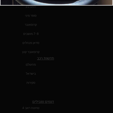
האצ'בק
סופר מיני
קרוסאובר
7-8 מושבים
סדאן מנהלים
קרוסאובר קטן
חדשות רכב
מהעולם
בישראל
סקירות
דגמים מובילים
טויוטה ראב 4