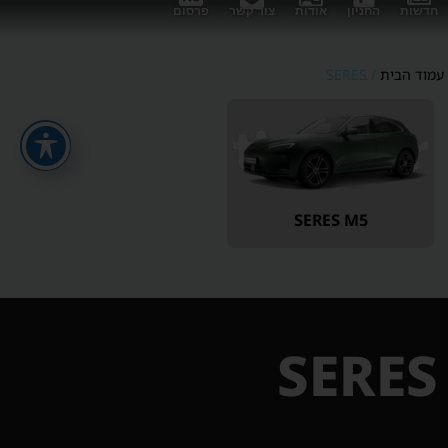
חדשות
החניון
אודות
צור קשר
פרסום
עמוד הבית
/ SERES
SERES M5
SERES