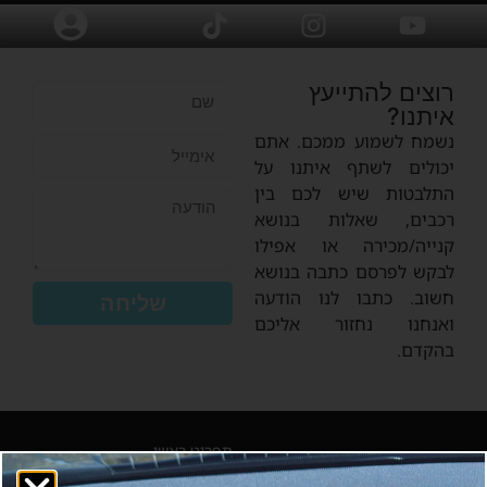
רוצים להתייעץ
איתנו?
נשמח לשמוע ממכם. אתם
יכולים לשתף איתנו על
התלבטות שיש לכם בין
רכבים, שאלות בנושא
קנייה/מכירה או אפילו
לבקש לפרסם כתבה בנושא
חשוב. כתבו לנו הודעה
שליחה
ואנחנו נחזור אליכם
בהקדם.
תפריט ראשי
SERES
טיים-קאר כאן כדי להפוך