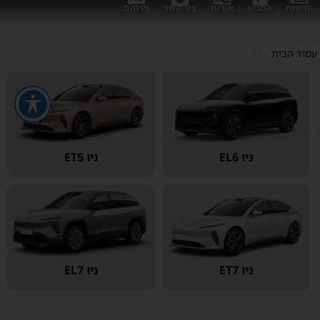
חדשות
החניון
אודות
צור קשר
פרסום
עמוד הבית
/ ניו
ניו EL6
ניו ET5
ניו ET7
ניו EL7