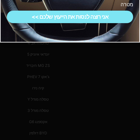
בישראל
מטרה
סקירות
אני רוצה לנסות את הייעוץ שלכם >>
דגמים מובילים
טויוטה ראב 4
יונדאי איוניק 5
MG ZS היבריד
ג'אקו 7 PHEV
קיה נירו
טסלה מודל Y
טסלה מודל 3
אקספנג G6
BYD דולפין