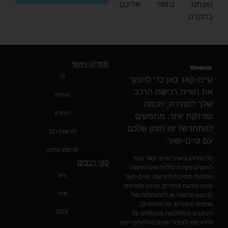
ואנחנו נחזור אליכם
בהקדם.
תפריט ראשי
ניו
טיים-קאר כאן כדי להפוך
את חוויית רכישת הרכב
אודות
שלך למהירה, חכמה
החניון
ומדויקת יותר. מחפשים
להתחדש? זה הזמן שלכם
חדשות רכב
עם טיים-קאר.
פרסמו איתנו
כל המידע באתר טיים-קאר נועד
סוגי רכבים
להעניק סקירה כללית ואינו מהווה
וואן
המלצה מחייבת לרכישה. טיים-קאר
אינה קובעת מחירים, ואינה אחראית
מיני
לביצוע רכישות או להתנהלות מול
גורמים חיצוניים. כל המחירים,
SUV
הנתונים וההמלצות מבוססים על
מידע זמין לציבור ואינם מחליפים ייעוץ