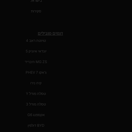
בישראל
סקירות
דגמים מובילים
טויוטה ראב 4
יונדאי איוניק 5
MG ZS היבריד
ג'אקו 7 PHEV
קיה נירו
טסלה מודל Y
טסלה מודל 3
אקספנג G6
BYD דולפין