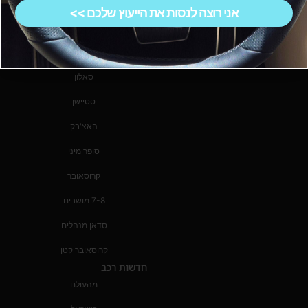
שטח
אישי.
אני רוצה לנסות את הייעוץ שלכם >>
סדאן
טנדר
סאלון
סטיישן
האצ'בק
סופר מיני
קרוסאובר
7-8 מושבים
סדאן מנהלים
קרוסאובר קטן
חדשות רכב
מהעולם