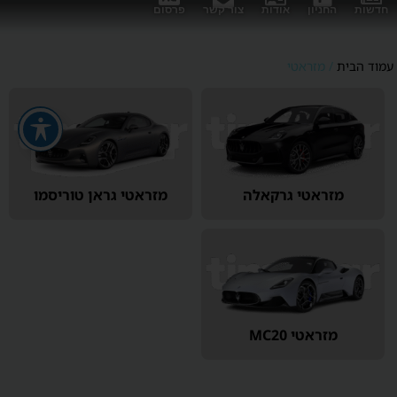
חדשות
החניון
אודות
צור קשר
פרסום
עמוד הבית
/ מזראטי
מזראטי גרקאלה
מזראטי גראן טוריסמו
מזראטי MC20