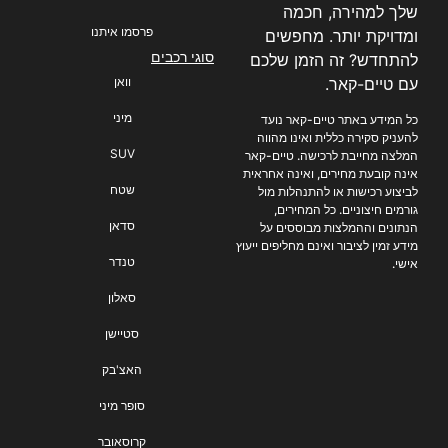
שלך למהירה, חכמה
פרסמו איתנו
ומדויקת יותר. מחפשים
סוגי רכבים
להתחדש? זה הזמן שלכם
עם טיים-קאר.
וואן
מיני
כל המידע באתר טיים-קאר נועד
להעניק סקירה כללית ואינו מהווה
SUV
המלצה מחייבת לרכישה. טיים-קאר
אינה קובעת מחירים, ואינה אחראית
שטח
לביצוע רכישות או להתנהלות מול
גורמים חיצוניים. כל המחירים,
סדאן
הנתונים וההמלצות מבוססים על
מידע זמין לציבור ואינם מחליפים ייעוץ
טנדר
אישי.
סאלון
סטיישן
האצ'בק
סופר מיני
קרוסאובר