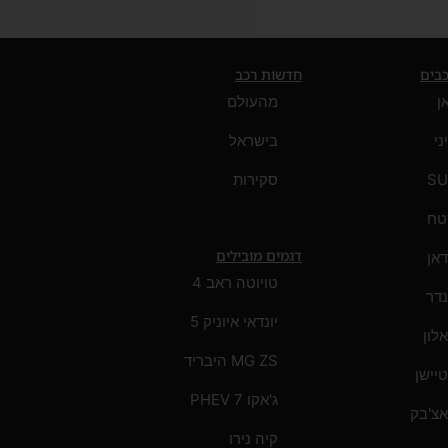
כבים
חדשות רכב
אן
מהעולם
ני
בישראל
SU
סקירות
טח
דגמים מובילים
אן
טויוטה ראב 4
דר
יונדאי איוניק 5
לון
MG ZS היבריד
יישן
ג'אקו 7 PHEV
צ'בק
קיה נירו