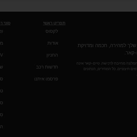
תפריט ראשי
סוגי ר
לקסוס
וו
אודות
מי
 שלך למהירה, חכמה ומדויקת
-קאר.
החניון
V
 המלצה מחייבת לרכישה. טיים-קאר אינה
חדשות רכב
ש
ים חיצוניים. כל המחירים, הנתונים
פרסמו איתנו
סד
טנ
סא
סט
הא