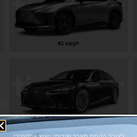
לקסוס RZ
לקסוס LS
לצורך הקמת מערך שירותי ייעוץ אפקטיבי