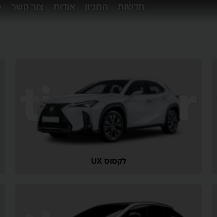
חדשות
החניון
אודות
צור קשר
פ
לקסוס UX