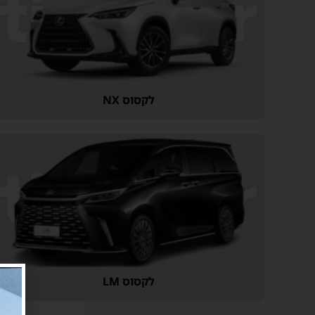
לקסוס NX
לקסוס LM