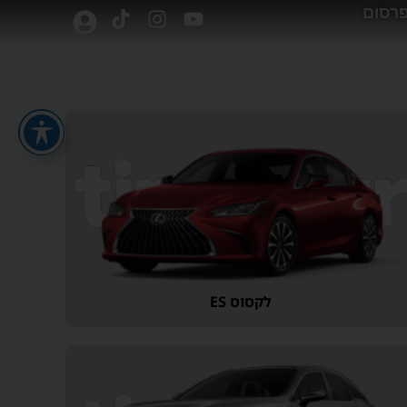
רסום
לקסוס ES