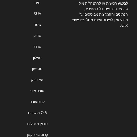
מיני
לביצוע רכישות או להתנהלות מול
גורמים חיצוניים. כל המחירים,
SUV
הנתונים וההמלצות מבוססים על
מידע זמין לציבור ואינם מחליפים ייעוץ
שטח
אישי.
סדאן
טנדר
סאלון
סטיישן
האצ'בק
סופר מיני
קרוסאובר
7-8 מושבים
סדאן מנהלים
קרוסאובר קטן