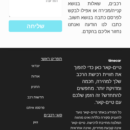
רכבים, שאלות בנושא
קנייה/מכירה או אפילו לבקש
לפרסם כתבה בנושא חשוב.
כתבו לנו הודעה ואנחנו
שליחה
נחזור אליכם בהקדם.
תפריט ראשי
יונדאי
טיים-קאר כאן כדי להפוך
את חוויית רכישת הרכב
אודות
שלך למהירה, חכמה
החניון
ומדויקת יותר. מחפשים
להתחדש? זה הזמן שלכם
חדשות רכב
עם טיים-קאר.
פרסמו איתנו
כל המידע באתר טיים-קאר נועד
סוגי רכבים
להעניק סקירה כללית ואינו מהווה
וואן
המלצה מחייבת לרכישה. טיים-קאר
אינה קובעת מחירים, ואינה אחראית