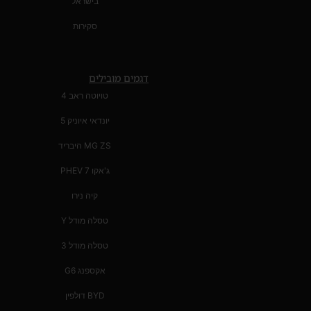
בישראל
סקירות
דגמים מובילים
טויוטה ראב 4
יונדאי איוניק 5
MG ZS היבריד
ג'אקו 7 PHEV
קיה נירו
טסלה מודל Y
טסלה מודל 3
אקספנג G6
BYD דולפין