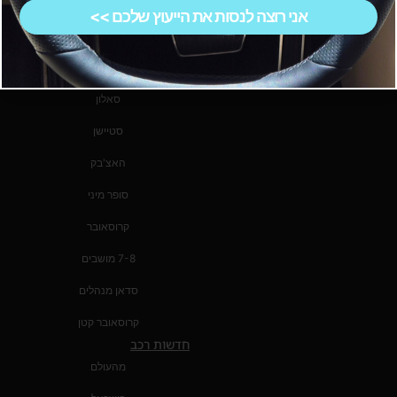
שטח
אישי.
אני רוצה לנסות את הייעוץ שלכם >>
סדאן
טנדר
סאלון
סטיישן
האצ'בק
סופר מיני
קרוסאובר
7-8 מושבים
סדאן מנהלים
קרוסאובר קטן
חדשות רכב
מהעולם