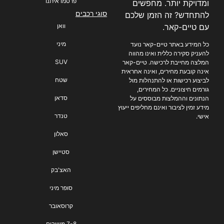
פרסמו איתנו
ומדויקת יותר. מחפשים
סוגי רכבים
להתחדש? זה הזמן שלכם
עם טיים-קאר.
וואן
מיני
כל המידע באתר טיים-קאר נועד
להעניק סקירה כללית ואינו מהווה
SUV
המלצה מחייבת לרכישה. טיים-קאר
אינה קובעת מחירים, ואינה אחראית
שטח
לביצוע רכישות או להתנהלות מול
גורמים חיצוניים. כל המחירים,
סדאן
הנתונים וההמלצות מבוססים על
מידע זמין לציבור ואינם מחליפים ייעוץ
טנדר
אישי.
סאלון
סטיישן
האצ'בק
סופר מיני
קרוסאובר
7-8 מושבים