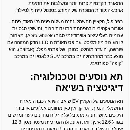
התאורה הקדמיות צרות יותר ומשלבות את חתימת
ארבע-הנקודות המוכרת של המותג בטכנולוגיית מולטי-לד.
בפרופיל, הקאיין החשמלי נהנה משטח פנים נקי מאוד, פתחי
אוורור אקטיביים להפחתת התנגדות הרוח, וחישוקי סגסוגת
עצומים בעלי עיצוב אווירודינמי סגור (Aero-wheels). מאחור,
קו העיצוב מינימליסטי עם פס תאורת ה-LED הדק המזוהה עם
פורשה, והיעדר מוחלט, כמובן, של פתחי מפלט (אגזוזים). הוא
מוצע כבר מההתחלה גם במרכב SUV קלאסי וגם במרכב
"קופה" ספורטיבי.
תא נוסעים וטכנולוגיה:
דיגיטציה בשיאה
תא הנוסעים של הקאיין EV שואב השראה כבדה מאחיו
החשמלי והנמוך, הטייקן. אין כאן מחוונים אנלוגיים או בורר
הילוכים מיושן. הנהג מתקבל על ידי לוח מחוונים קעור ומרשים
בגודל 12.6 אינץ', ואת הקונסולה המרכזית מעטר מסך 12.3
אינץ' לתפעול רוב מערכות הרכב (במקום ים הכפתורים