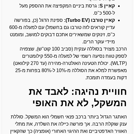
קאיין S:
גרסת ביניים המקפיצה את ההספק מעל
ל-500 כ"ס.
קאיין טורבו (Turbo EV):
ספינת הדגל (כן, בפורשה
עדיין קוראים לזה טורבו גם בחשמל) עם למעלה מ-600
כ"ס, זינוקים שמשאירים אתכם דבוקים למושב, ומומנט
מיידי עוקר הרים.
הרכב מצויד בסוללה ענקית (סביב 100 קוט"ש), שצפויה
לספק טווח נסיעה רשמי של למעלה מ-550 קילומטרים
(WLTP). יכולת הטעינה האולטרה-מהירה (עד 270 קילוואט)
מאפשרת למלא את הסוללה מ-10% ל-80% בפחות מ-25
דקות בעמדה תומכת.
חוויית נהיגה: לאבד את
המשקל, לא את האופי
האתגר הגדול ביותר ברכב פנאי חשמלי הוא המשקל. סוללת
ענק שוקלת הרבה. אך פורשה כיילה את השלדה, את מתלי
האוויר האדפטיביים ואת ההיגוי האחורי (אופציה) כך שהקאיין