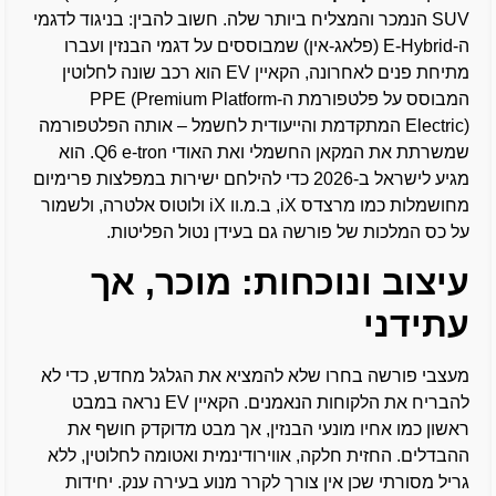
SUV הנמכר והמצליח ביותר שלה. חשוב להבין: בניגוד לדגמי
ה-E-Hybrid (פלאג-אין) שמבוססים על דגמי הבנזין ועברו
מתיחת פנים לאחרונה, הקאיין EV הוא רכב שונה לחלוטין
המבוסס על פלטפורמת ה-PPE (Premium Platform
Electric) המתקדמת והייעודית לחשמל – אותה הפלטפורמה
שמשרתת את המקאן החשמלי ואת האודי Q6 e-tron. הוא
מגיע לישראל ב-2026 כדי להילחם ישירות במפלצות פרימיום
מחושמלות כמו מרצדס iX, ב.מ.וו iX ולוטוס אלטרה, ולשמור
על כס המלכות של פורשה גם בעידן נטול הפליטות.
עיצוב ונוכחות: מוכר, אך
עתידני
מעצבי פורשה בחרו שלא להמציא את הגלגל מחדש, כדי לא
להבריח את הלקוחות הנאמנים. הקאיין EV נראה במבט
ראשון כמו אחיו מונעי הבנזין, אך מבט מדוקדק חושף את
ההבדלים. החזית חלקה, אווירודינמית ואטומה לחלוטין, ללא
גריל מסורתי שכן אין צורך לקרר מנוע בעירה ענק. יחידות