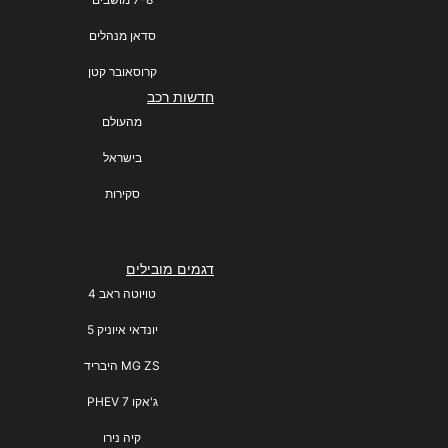
סדאן מנהלים
קרוסאובר קטן
חדשות רכב
מהעולם
בישראל
סקירות
דגמים מובילים
טויוטה ראב 4
יונדאי איוניק 5
MG ZS היבריד
ג'אקו 7 PHEV
קיה נירו