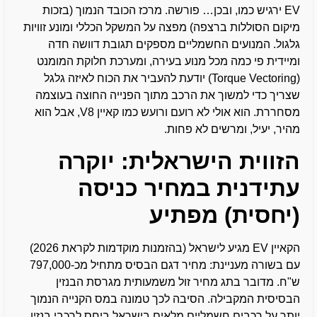
EV ירגיש כמו, ובכן… פורשה. מרכז הכובד הנמוך (בזכות
מיקום הסוללות ברצפה) מפצה על המשקל הכללי ומונע זוויות
גלגול. המנועים החשמליים מספקים תגובת דוושה חדה
ומיידית פי כמה מכל מנוע בעירה, ומערכת חלוקת המומנט
(Torque Vectoring) יודעת להעביר את הכוח לאיזה גלגל
שצריך כדי למשוך את הרכב מתוך הפנייה החוצה בעוצמה
מסחררת. הוא אולי לא רועם ורועש כמו קאיין V8, אבל הוא
מהיר, יעיל, ומרשים לא פחות.
הזווית הישראלית: יוקרה
עתידנית במחיר כניסה
(יחסית) מפתיע
הקאיין EV מגיע לישראל (בהזמנות מוקדמות לקראת 2026)
עם בשורה מעניינת: מחיר דגם הבסיס מתחיל מכ-797,000
ש"ח. מדובר בתג מחיר זול משמעותית מגרסת הבנזין
הבסיסית המקבילה. הסיבה לכך טמונה במס הקנייה הנמוך
יותר על רכבים חשמליים מלאים בישראל ביחס לרכבי בנזין.