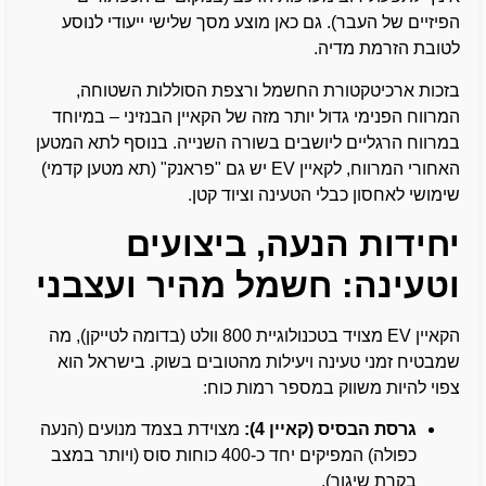
הפיזיים של העבר). גם כאן מוצע מסך שלישי ייעודי לנוסע
לטובת הזרמת מדיה.
בזכות ארכיטקטורת החשמל ורצפת הסוללות השטוחה,
המרווח הפנימי גדול יותר מזה של הקאיין הבנזיני – במיוחד
במרווח הרגליים ליושבים בשורה השנייה. בנוסף לתא המטען
האחורי המרווח, לקאיין EV יש גם "פראנק" (תא מטען קדמי)
שימושי לאחסון כבלי הטעינה וציוד קטן.
יחידות הנעה, ביצועים
וטעינה: חשמל מהיר ועצבני
הקאיין EV מצויד בטכנולוגיית 800 וולט (בדומה לטייקן), מה
שמבטיח זמני טעינה ויעילות מהטובים בשוק. בישראל הוא
צפוי להיות משווק במספר רמות כוח:
גרסת הבסיס (קאיין 4):
מצוידת בצמד מנועים (הנעה
כפולה) המפיקים יחד כ-400 כוחות סוס (ויותר במצב
בקרת שיגור).