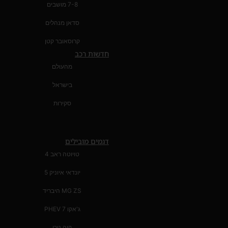
7-8 מושבים
סדאן מנהלים
קרוסאובר קטן
חדשות רכב
מהעולם
בישראל
סקירות
דגמים מובילים
טויוטה ראב 4
יונדאי איוניק 5
MG ZS היבריד
ג'אקו 7 PHEV
קיה נירו