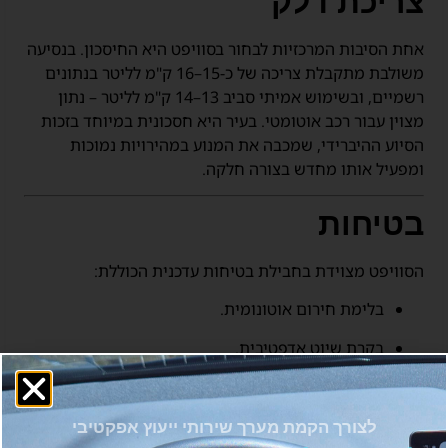
צריכת דלק
אחת הסיבות המרכזיות לבחור בסוויפט היא החיסכון. בנסיעה
משולבת מתקבלת צריכה של כ-15–16 ק"מ לליטר בנתונים
רשמיים, ובשימוש אמיתי סביב 13–14 ק"מ לליטר – נתון
מצוין עבור רכב אוטומטי. בעיר היא חסכונית במיוחד בזכות
הסיוע ההיברידי, שמכבה את המנוע במהירויות נמוכות
ומפעיל אותו מחדש בצורה חלקה.
בטיחות
הסוויפט מצוידת בחבילת בטיחות עדכנית הכוללת:
בלימת חירום אוטונומית.
בקרת שיוט אדפטיבית.
התרעת סטייה מנתיב.
זיהוי תמרורים.
לצורך הקמת מערך שירותי ייעוץ אפקטיבי