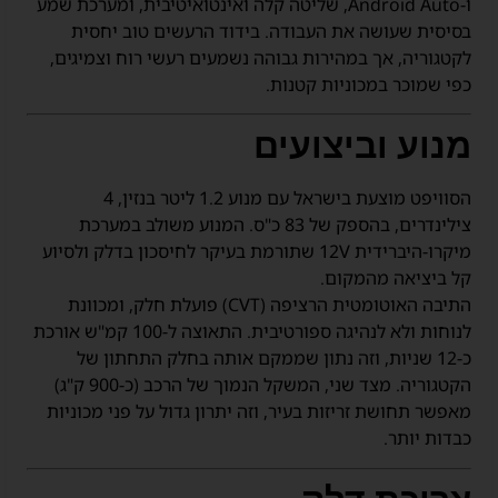
ו-Android Auto, שליטה קלה ואינטואיטיבית, ומערכת שמע
בסיסית שעושה את העבודה. בידוד הרעשים טוב יחסית
לקטגוריה, אך במהירות גבוהה נשמעים רעשי רוח וצמיגים,
כפי שמוכר במכוניות קטנות.
מנוע וביצועים
הסוויפט מוצעת בישראל עם מנוע 1.2 ליטר בנזין, 4
צילינדרים, בהספק של 83 כ"ס. המנוע משולב במערכת
מיקרו-היברידית 12V שתורמת בעיקר לחיסכון בדלק ולסיוע
קל ביציאה מהמקום.
התיבה האוטומטית הרציפה (CVT) פועלת חלק, ומכוונת
לנוחות ולא לנהיגה ספורטיבית. התאוצה ל-100 קמ"ש אורכת
כ-12 שניות, וזה נתון שממקם אותה בחלק התחתון של
הקטגוריה. מצד שני, המשקל הנמוך של הרכב (כ-900 ק"ג)
מאפשר תחושת זריזות בעיר, וזה יתרון גדול על פני מכוניות
כבדות יותר.