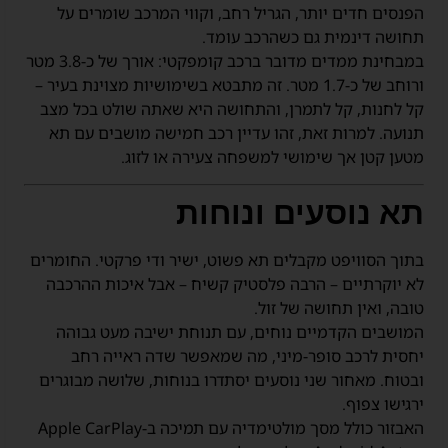
הפנסים חדים יותר, הגריל רחב, וקווי המרכב שומרים על
תחושה דינמית גם כשהרכב עומד.
במבחינת ממדים מדובר ברכב קומפקטי: אורך של כ-3.8 מטר
ורוחב של כ-1.7 מטר. זה מתבטא בשימושיות מצוינת בעיר –
קל לחנות, קל לתמרן, והתחושה היא שאתה שולט בכל מצב
תנועה. למרות זאת, זהו עדיין רכב חמישה מושבים עם תא
מטען קטן אך שימושי למשפחה צעירה או לזוג.
תא נוסעים ונוחות
בתוך הסוויפט מקבלים תא פשוט, ישיר ודי פרקטי. החומרים
לא יוקרתיים – הרבה פלסטיק קשיח – אבל איכות ההרכבה
טובה, ואין תחושה של זול.
המושבים הקדמיים נוחים, עם תנוחת ישיבה מעט גבוהה
יחסית לרכב סופר-מיני, מה שמאפשר שדה ראייה רחב
ובטוח. מאחור שני נוסעים יסתדרו בנוחות, שלושה מבוגרים
ירגישו צפוף.
האבזור כולל מסך מולטימדיה עם תמיכה ב-Apple CarPlay