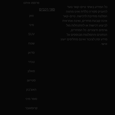
פרסמו איתנו
כל המידע באתר טיים-קאר נועד
סוגי רכבים
להעניק סקירה כללית ואינו מהווה
וואן
המלצה מחייבת לרכישה. טיים-קאר
אינה קובעת מחירים, ואינה אחראית
מיני
לביצוע רכישות או להתנהלות מול
גורמים חיצוניים. כל המחירים,
SUV
הנתונים וההמלצות מבוססים על
מידע זמין לציבור ואינם מחליפים ייעוץ
שטח
אישי.
סדאן
טנדר
סאלון
סטיישן
האצ'בק
סופר מיני
קרוסאובר