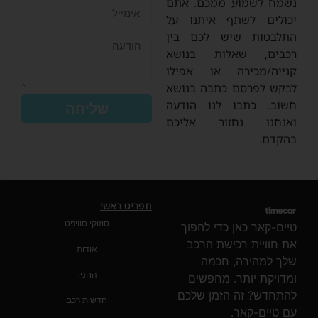
נשמח לשמוע ממכם. אתם
יכולים לשתף איתנו על
התלבטות שיש לכם בין
רכבים, שאלות בנושא
קנייה/מכירה או אפילו
לבקש לפרסם כתבה בנושא
חשוב. כתבו לנו הודעה
שליחה
ואנחנו נחזור אליכם
בהקדם.
תפריט ראשי
סוזוקי סוויפט
טיים-קאר כאן כדי להפוך
את חוויית רכישת הרכב
אודות
שלך למהירה, חכמה
החניון
ומדויקת יותר. מחפשים
להתחדש? זה הזמן שלכם
חדשות רכב
עם טיים-קאר.