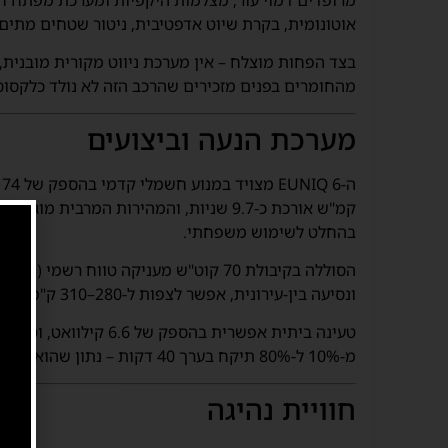
אוטונומית, בקרת שיוט אדפטיבית, ניטור שטחים מתים, 
בצד הפחות מוצלח – אין מערכת ניווט מקורית מובנית,
מהחומרים בפנים מזכירים שהרכב הזה לא נולד כלקסוס
מערכת הנעה וביצועים
בהחלט לשימוש משפחתי.
ונסיעה בין-עירונית, אפשר לצפות ל-280–310 ק"מ לטעינה – תוצאה סבירה, אך לא פורצת דרך.
מ-10% ל-80% תיקח בערך 40 דקות – נתון שהוא לא רע, אבל כיום המתחרים כבר מציעים מהירויות כפולות.
חוויית נהיגה