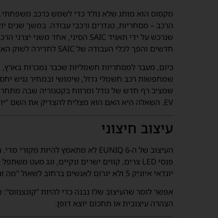
מקסוס הוא מותג שלא נולד כדי לשמש כרכב משפחתי. 
שנרכש על ידי תאגיד SAIC הסיני, אח
חדשים והפך לכלי העבודה של SAIC לחדירה לשוק האירופאי.
כיום, מעבר למסחריות חשמליות שכבר נמכרות בארץ, 
שמחפשות רכב חשמלי גדול, שימושי ובמחיר נגיש יחסית
EV. השאלה היא האם הוא מצליח להצדיק את השם "יוניק", או שמדובר בעוד ניסיון סיני לתפוס נתח שוק.
עיצוב חיצוני
פנסי LED צרים, קווים ישרים ונקיים, וגג מעט מ
יונדאי איוניק 5 ולא יגרום לאנשים ברחוב לשאול "מה זה", אבל מצד שני – הוא לא נראה זול או מיושן.
אפשר לומר שהעיצוב שלו נבנה כדי להיות "קונצנזוס"
הצהרה עיצובית או תחכום יוצא דופן.