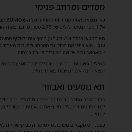
ממדים ומרחב פנימי
1.74 מטר ובסיס גלגלים של 2.76 מטר, מדובר באחד הרכבים החשמליים הגדולים בקטגוריה שלו.
תא המטען בנפח 754 ליטר (!) הופך אותו 
ענק – הוא בולע את הכול. גם המרחב ליושבים מאחור מ
שמאפשר גם לשלושה מבוגרים לשבת בנוחות.
במילים פשוטות – זה רכב שבנוי להיות "סוס עבודה 
ימצא הרבה אלטרנטיבות באותו מחיר.
תא נוסעים ואבזור
בתוך הרכב מחכה סביבת נהג מודרנית למדי. מסך מולטי
לוח מחוונים דיגיטלי מחליף את השעונים המסורתיים, 
למחיר.
כסטנדרט מקבלים מערכת מולטימדיה עם קישוריות לאנד
מרופדים דמוי עור, מצלמות היקפיות ומערכת מפתח ח