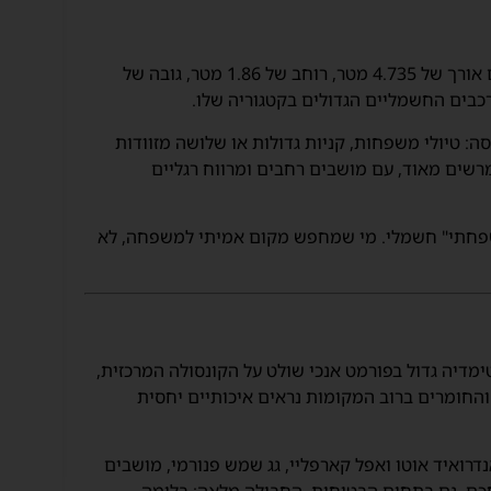
כאן נמצאת אחת מנקודות החוזקה של ה-EUNIQ 6. עם אורך של 4.735 מטר, רוחב של 1.86 מטר, גובה של
לאלוף ההעמסה: טיולי משפחות, קניות גדולות או שלושה מזוודות
רשים מאוד, עם מושבים רחבים ומרווח רגליים
משפחתי" חשמלי. מי שמחפש מקום אמיתי למשפחה, לא
מדיה גדול בפורמט אנכי שולט על הקונסולה המרכזית,
והחומרים ברוב המקומות נראים איכותיים יחסית
רואיד אוטו ואפל קארפליי, גג שמש פנורמי, מושבים
כם. גם בתחום הבטיחות, החבילה מלאה: בלימה