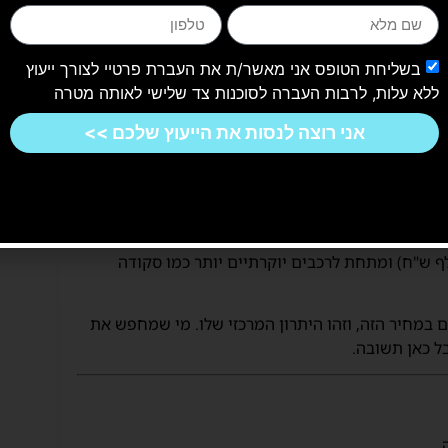
מדי, התחושה בפניות רופפת, והמתלים מכוילים
לנוחות ולא לדיוק. מצד שני, זה לא רכב ספורטיבי – זה SUV משפחתי חשמלי, וה-EUNIQ 6 עושה עבודה טובה
בשליחת הטופס אני מאשר/ת את העברת פרטיי לצורך ייעוץ
בין-עירוניות הוא מתפקד כרכב שקט ונעים. בידוד
ללא עלות, לרבות העברה לסוכנות צד שלישי לאותה מטרה
"ש חודר רעש רוח לתא. הבלמים אמנם עוצמתיים, אבל הדוושה מעט ספוגית
אני רוצה לנסות את הייעוץ שלכם >>
224, ש"ח
(כולל מע"מ, מתוך אתר היבואן הרשמי). זה
אותו מעל MG ZS EV (שמגיע סביב 165–180 אלף ש"ח) ומתחת לרכבים יוקרתיים יותר כמו סקודה
ם במחיר הזה, וזהו היתרון המרכזי שלו. מי שמחפש את
ל כאן תשובה.
.