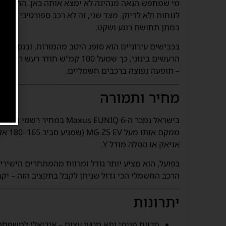
מי שמחפש הנאה מנהיגה לא ימצא אותה כאן. ההגה קל 
במתן תחושת רוגע ושקט.
בכבישים עירוניים הוא סופג היטב מהמורות, ובנסיעות 
הרעשים בינוני, כך שמעל 100 קמ
– תופעה נפוצה ברכבים חשמליים.
מחיר ותמורה
בישראל נמכר ה-Maxus EUNIQ 6 במחיר רשמי של
900
ממקם 
אניאק או טסלה מודל Y.
בפועל, הוא מציע יותר גודל ומרווח מהמתחרים הישירי
הרכב החשמלי הכי גדול שניתן לקבל בתקציב הזה – יקב
יתרונות
מרווח פנימי ותא מטען עצום – אידיאלי למשפחה