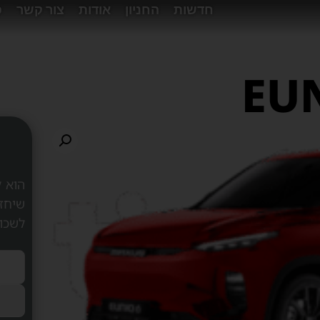
חדשות
החניון
אודות
צור קשר
פ
הוא ל
שיחז
לשכו