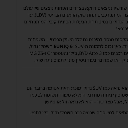
שורשיו נמצאים דווקא בצדדים הפחות נוצצים של עולם
הרכב – מסחריות, טנדרים ורכבי עבודה. במשך שנים יוצר המותג רכבים תחת שוק הוואנים הבריטי (LDV), עד
ד משני יצרני הרכב הגדולים בסין. תחת הבעלות הסינית קיבל המותג חיים
מקסוס מנסה להיכנס גם ללב השוק הפרטי – משפחות
. כאן נכנס לתמונה ה-
EUNIQ 6
: SUV חשמלי גדול,
שמציב רף חדש של גודל ומרווח בקטגוריה שבה מתחרים רכבים כמו BYD Atto 3, ג'ילי גיאומטרי C ו-MG ZS
העיצוב של ה-EUNIQ 6 לא מתאמץ להיות מקורי מדי. הוא נראה כמו SUV גדול ומוכר: חזית אטומה ברובה עם
שתפל שמוסיף ניחוח מודרני. הוא לא מעורר תשומת לב כמו
: מתאים למשפחה שרוצה רכב חשמלי גדול, בלי לחפש