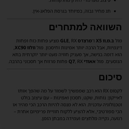
עיצוב נועז מדי לחלק מהלקוחות.
תג מחיר גבוה, במיוחד בגרסת הפלאג-אין.
השוואה למתחרים
מול
ב.מ.וו X5
ו־
מרצדס GLE
, RX מציע פחות כוח ופחות
דינמיות, אבל הרבה יותר אמינות וחיסכון. מול
וולוו XC90
,
הוא דומה בגישה, אך מעניק חוויה מעט יותר יוקרתית בתא
הנוסעים. מול
אאודי Q7
, RX פחות מרווח אך חסכוני בהרבה.
סיכום
לקסוס RX הוא רכב שממשיך לשמור על מה שהפך אותו
לאייקון: נוחות, שקט, חסכון ואמינות – עם עיצוב בולט
וטכנולוגיה עדכנית. הוא לא מנסה להיות הרכב הכי מהיר או
הכי ספורטיבי, אלא להציע ללקוח חוויית פרימיום אחרת –
רגועה, נקייה מלחצים ועמידה במבחן הזמן.