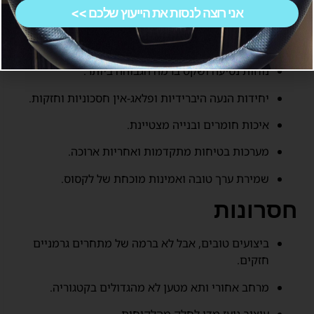
אני רוצה לנסות את הייעוץ שלכם >>
יתרונות
נוחות נסיעה ושקט ברמה הגבוהה ביותר.
יחידות הנעה היברידיות ופלאג-אין חסכוניות וחזקות.
איכות חומרים ובנייה מצטיינת.
מערכות בטיחות מתקדמות ואחריות ארוכה.
שמירת ערך טובה ואמינות מוכחת של לקסוס.
חסרונות
ביצועים טובים, אבל לא ברמה של מתחרים גרמניים
חזקים.
מרחב אחורי ותא מטען לא מהגדולים בקטגוריה.