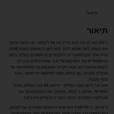
תיאור
תיאור
ה־RX הוא לא עוד דגם בליין־אפ של לקסוס – זה הדגם שהפך
את המותג למה שהוא היום. הוא הוצג לראשונה בשנת 1998,
והיה אחד הקרוסאוברים היוקרתיים הראשונים בעולם. בזמן
שהמתחרים עוד התעקשו על רכבי שטח גדולים וכבדים,
לקסוס הציעה רכב פנאי יוקרתי שמבוסס על פלטפורמה של
מכונית נוסעים, עם נוחות, שקט ותחושת פרימיום – אבל
בגוף מוגבה.
מאז ועד היום נמכרו מיליוני יחידות RX בכל העולם, והדור
החמישי, שהוצג ב־2022, ממשיך את הקונספט אך עם
טכנולוגיה מודרנית והנעה היברידית/פלאג-אין בלבד.
בישראל, ה־RX תמיד היה אחד הדגמים המזוהים עם לקסוס.
הוא נתפס כרכב יוקרה אמין, נוח וחסכוני יותר מהמתחרים