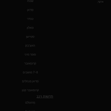
שטח
אישי.
סדאן
טנדר
סאלון
סטיישן
האצ'בק
סופר מיני
קרוסאובר
7-8 מושבים
סדאן מנהלים
קרוסאובר קטן
חדשות רכב
מהעולם