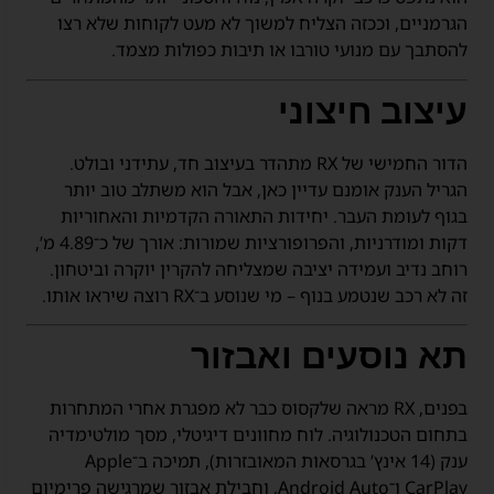
הגרמניים, וככזה הצליח למשוך לא מעט לקוחות שלא רצו
להסתבך עם מנועי טורבו או תיבות כפולות מצמד.
עיצוב חיצוני
הדור החמישי של RX מתהדר בעיצוב חד, עתידני ובולט.
הגריל הענק אומנם עדיין כאן, אבל הוא משתלב טוב יותר
בגוף לעומת העבר. יחידות התאורה הקדמיות והאחוריות
דקות ומודרניות, והפרופורציות שמורות: אורך של כ־4.89 מ’,
רוחב נדיב ועמידה יציבה שמצליחה להקרין יוקרה וביטחון.
זה לא רכב שנטמע בנוף – מי שנוסע ב־RX רוצה שיראו אותו.
תא נוסעים ואבזור
בפנים, RX מראה שלקסוס כבר לא מפגרת אחרי המתחרות
בתחום הטכנולוגיה. לוח מחוונים דיגיטלי, מסך מולטימדיה
ענק (14 אינץ’ בגרסאות המאובזרות), תמיכה ב־Apple
CarPlay ו־Android Auto, וחבילת אבזור שמרגישה פרימיום