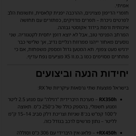
אמיתי.
חומרי הדיפון מצוינים, ההרכבה יפנית קלאסית, ותשומת הלב
לפרטים ניכרת – תפרים מדויקים, כפתורים עם תחושה
איכותית ורמת בידוד אקוסטי גבוהה.
המרחב הפנימי טוב, אבל לא יוצא דופן יחסית לקטגוריה. שני
נוסעים מאחור ייהנו ממרווח רגליים נדיב, אך שלישי כבר
ירגיש מעט צפוף. תא המטען גדול ומספק משפחות, אם כי
מתחרים מסוימים כמו ב.מ.וו X5 מציעים נפח עדיף.
יחידות הנעה וביצועים
בישראל מוצעות שתי גרסאות עיקריות של RX:
RX350h
– מערכת היברידית "רגילה" עם מנוע 2.5 ליטר
ומנוע חשמלי, בהספק כולל של כ־250 כ"ס. תאוצה
ל־100 קמ"ש בכ־8 שניות וצריכת דלק סביב 14–15 ק"מ
לליטר – נתון מרשים לרכב בגודל כזה.
RX450h+
– פלאג-אין היברידי עם 306 כ"ס וסוללה