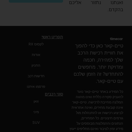
ואנחנו נחזור אליכם
בהקדם.
תפריט ראשי
לקסוס RX
טיים-קאר כאן כדי להפוך
את חוויית רכישת הרכב
אודות
שלך למהירה, חכמה
החניון
ומדויקת יותר. מחפשים
להתחדש? זה הזמן שלכם
חדשות רכב
עם טיים-קאר.
פרסמו איתנו
כל המידע באתר טיים-קאר נועד
סוגי רכבים
להעניק סקירה כללית ואינו מהווה
וואן
המלצה מחייבת לרכישה. טיים-קאר
אינה קובעת מחירים, ואינה אחראית
מיני
לביצוע רכישות או להתנהלות מול
גורמים חיצוניים. כל המחירים,
SUV
הנתונים וההמלצות מבוססים על
מידע זמין לציבור ואינם מחליפים ייעוץ