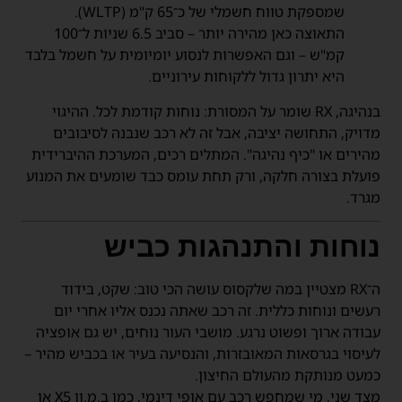
שמספקת טווח חשמלי של כ־65 ק"מ (WLTP).
התאוצה כאן מהירה יותר – סביב 6.5 שניות ל־100
קמ"ש – וגם האפשרות לנסוע יומיומית על חשמל בלבד
היא יתרון גדול ללקוחות עירוניים.
בנהיגה, RX שומר על המסורת: נוחות קודמת לכל. ההיגוי
מדויק, התחושה יציבה, אבל זה לא רכב שנבנה לסיבובים
מהירים או "כיף נהיגה". המתלים רכים, המערכת ההיברידית
פועלת בצורה חלקה, ורק תחת עומס כבד שומעים את המנוע
מגרד.
נוחות והתנהגות כביש
ה־RX מצטיין במה שלקסוס עושה הכי טוב: שקט, בידוד
רעשים ונוחות כללית. זה רכב שאתה נכנס אליו אחרי יום
עבודה ארוך ופשוט נרגע. מושבי העור נוחים, יש גם אופציה
לעיסוי בגרסאות המאובזרות, והנסיעה בעיר או בכביש מהיר –
כמעט מנותקת מהעולם החיצון.
מצד שני, מי שמחפש רכב עם אופי דינמי, כמו ב.מ.וו X5 או