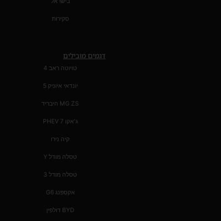
בישראל
סקירות
דגמים מובילים
טויוטה ראב 4
יונדאי איוניק 5
MG ZS היבריד
ג'אקו 7 PHEV
קיה נירו
טסלה מודל Y
טסלה מודל 3
אקספנג G6
BYD דולפין