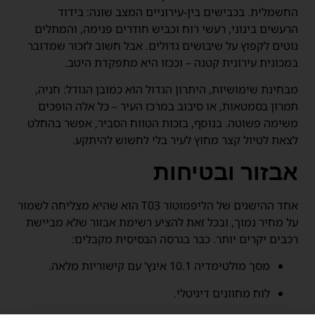
החשמלית. בכבישים בין-עירוניים המצב שונה: בידוד
הרעשים בינוני, רעשי רוח וכביש חודרים פנימה, והמתלים
נוטים לקפוץ על שיבושים גדולים. אבל חשוב לזכור שמדובר
במכונית עירונית קטנה – וככזו היא מתפקדת היטב.
מבחינת שימושיות, היתרון הגדול הוא כמובן הגודל: חניה,
תמרון בסמטאות, או סיבוב במרכז העיר – כל אלה הופכים
משימה פשוטה. בנוסף, בזכות הטווח הסביר, אפשר בהחלט
לצאת לטיול קצר מחוץ לעיר בלי לחשוש להיתקע.
אבזור ובטיחות
אחד ההישגים של הליפמוטור T03 הוא שהיא מצליחה לשמור
על מחיר נמוך, ובכל זאת להציע רשימת אבזור שלא מביישת
רכבים יקרים יותר. כבר בגרסה הבסיסית מקבלים:
מסך מולטימדיה 10.1 אינץ' עם קישוריות מלאה.
לוח מחוונים דיגיטלי.