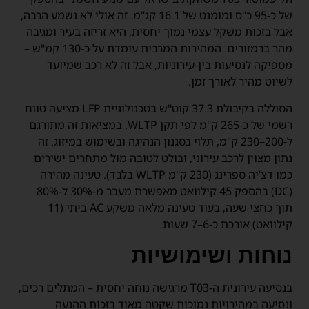
של כ-95 כ"ס ומומנט של 16.1 קג"מ. זה אולי לא נשמע הרבה,
אבל בזכות משקל עצמי נמוך יחסית, היא זריזה בעיר ומגיבה
מהר ברמזורים. המהירות המרבית עומדת על כ-130 קמ"ש –
מספיקה לנסיעות בין-עירוניות, אבל זה לא רכב שמיועד
לשיוט מהיר לאורך זמן.
הסוללה בקיבולת 37.3 קוט"ש בטכנולוגיית LFP מציעה טווח
רשמי של כ-265 ק"מ לפי תקן WLTP. במציאות זה מתורגם
ל-200–230 ק"מ, תלוי בסגנון הנהיגה ובשימוש במיזוג. זה
נתון מצוין לרכב עירוני, ובולט לטובה מול מתחרים ישירים
כמו דצ’יה ספרינג (230 ק"מ WLTP בלבד). טעינה מהירה
(DC) בהספק 45 קילוואט מאפשרת מעבר מ-30% ל-80%
תוך כחצי שעה, בעוד טעינה מלאה משקע AC ביתי (11
קילוואט) אורכת כ-6–7 שעות.
נוחות ושימושיות
בנסיעה עירונית ה-T03 מרגישה נוחה יחסית – המתלים רכים,
ונסיעה במהירויות נמוכות שקטה מאוד בזכות ההנעה