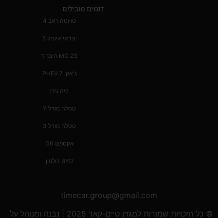
דגמים מובילים
טויוטה ראב 4
יונדאי איוניק 5
MG ZS היבריד
ג'אקו 7 PHEV
קיה נירו
טסלה מודל Y
טסלה מודל 3
אקספנג G6
BYD דולפין
timecar.group@gmail.com
© כל הזכויות שמורות למגזין טיים-קאר 2025 | נבנה ומנוהל על