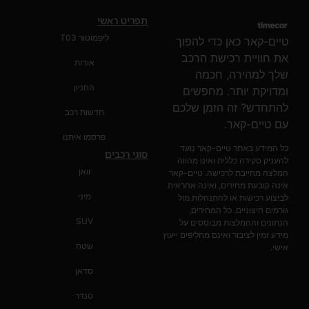
תפריט ראשי
ליפמוטור T03
טיים-קאר כאן כדי להפוך
את חוויית רכישת הרכב
אודות
שלך למהירה, חכמה
החניון
ומדויקת יותר. מחפשים
להתחדש? זה הזמן שלכם
חדשות רכב
עם טיים-קאר.
פרסמו איתנו
כל המידע באתר טיים-קאר נועד
סוגי רכבים
להעניק סקירה כללית ואינו מהווה
וואן
המלצה מחייבת לרכישה. טיים-קאר
אינה קובעת מחירים, ואינה אחראית
מיני
לביצוע רכישות או להתנהלות מול
גורמים חיצוניים. כל המחירים,
SUV
הנתונים וההמלצות מבוססים על
מידע זמין לציבור ואינם מחליפים ייעוץ
שטח
אישי.
סדאן
טנדר