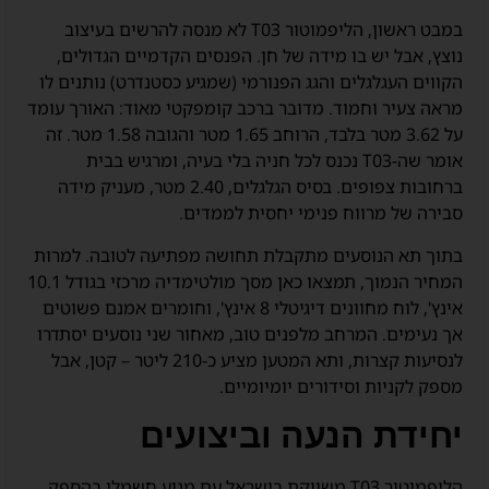
במבט ראשון, הליפמוטור T03 לא מנסה להרשים בעיצוב
נוצץ, אבל יש בו מידה של חן. הפנסים הקדמיים הגדולים,
הקווים העגלגלים והגג הפנורמי (שמגיע כסטנדרט) נותנים לו
מראה צעיר וחמוד. מדובר ברכב קומפקטי מאוד: האורך עומד
על 3.62 מטר בלבד, הרוחב 1.65 מטר והגובה 1.58 מטר. זה
אומר שה-T03 נכנס לכל חניה בלי בעיה, ומרגיש בבית
ברחובות צפופים. בסיס הגלגלים, 2.40 מטר, מעניק מידה
סבירה של מרווח פנימי יחסית לממדים.
בתוך תא הנוסעים מתקבלת תחושה מפתיעה לטובה. למרות
המחיר הנמוך, תמצאו כאן מסך מולטימדיה מרכזי בגודל 10.1
אינץ', לוח מחוונים דיגיטלי 8 אינץ', וחומרים אמנם פשוטים
אך נעימים. המרחב מלפנים טוב, מאחור שני נוסעים יסתדרו
לנסיעות קצרות, ותא המטען מציע כ-210 ליטר – קטן, אבל
מספק לקניות וסידורים יומיומיים.
יחידת הנעה וביצועים
הליפמוטור T03 משווקת בישראל עם מנוע חשמלי בהספק