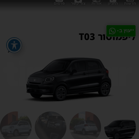
חדשות
החניון
אודות
צור קשר
פרסום
ייעוץ ב-
ליפמוטור T03