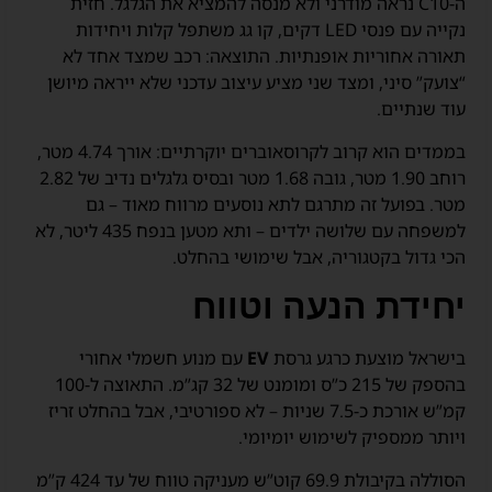
ה-C10 נראה מודרני ולא מנסה להמציא את הגלגל. חזית
נקייה עם פנסי LED דקים, קו גג משתפל קלות ויחידות
תאורה אחוריות אופנתיות. התוצאה: רכב שמצד אחד לא
“צועק” סיני, ומצד שני מציע עיצוב עדכני שלא ייראה מיושן
עוד שנתיים.
בממדים הוא קרוב לקרוסאוברים יוקרתיים: אורך 4.74 מטר,
רוחב 1.90 מטר, גובה 1.68 מטר ובסיס גלגלים נדיב של 2.82
מטר. בפועל זה מתרגם לתא נוסעים מרווח מאוד – גם
למשפחה עם שלושה ילדים – ותא מטען בנפח 435 ליטר, לא
הכי גדול בקטגוריה, אבל שימושי בהחלט.
יחידת הנעה וטווח
בישראל מוצעת כרגע גרסת
EV
עם מנוע חשמלי אחורי
בהספק של 215 כ”ס ומומנט של 32 קג”מ. התאוצה ל-100
קמ”ש אורכת כ-7.5 שניות – לא ספורטיבי, אבל בהחלט זריז
ויותר ממספיק לשימוש יומיומי.
הסוללה בקיבולת 69.9 קוט”ש מעניקה טווח של עד 424 ק”מ