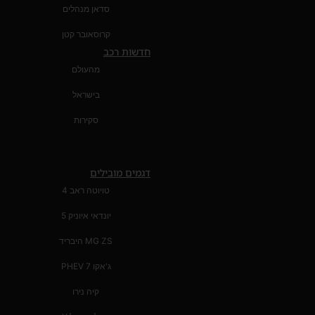
סדאן מנהלים
קרוסאובר קטן
חדשות רכב
מהעולם
בישראל
סקירות
דגמים מובילים
טויוטה ראב 4
יונדאי איוניק 5
MG ZS היבריד
ג'אקו 7 PHEV
קיה נירו