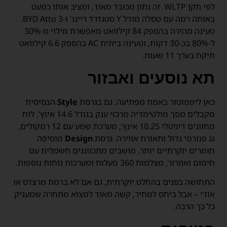
לפי תקן WLTP. זה נתון מכובד מאוד, ומציב אותו כמעט
באותה רמה עם טסלה מודל Y סטנדרד ריינג’ ו-BYD Atto 3.
טעינה מהירה בהספק 84 קילוואט מאפשרת מילוי מ-30%
ל-80% בכ-30 דקות, וטעינה ביתית AC בהספק 6.6 קילוואט
תיקח בערך 11 שעות.
תא נוסעים ואבזור
כאן ליפמוטור באמת מפתיעה. גם בגרסת
Style
הבסיסית
מקבלים מסך מולטימדיה מרכזי ענק בגודל 14.6 אינץ’, לוח
מחוונים דיגיטלי 10.25 אינץ’, מערכת שמע עם 12 רמקולים,
גג פנורמי גדול ותאורת אווירה. גרסת
Design
מוסיפה
חומרים יוקרתיים יותר, מושבים מתכווננים חשמלית עם
חימום ואוורור, מצלמות 360 מעלות ומערכות נוחות נוספות.
התחושה בפנים בהחלט יוקרתית, גם אם לא ברמת מרצדס או
אודי – אבל ביחס למחיר, קשה מאוד למצוא מתחרה שמעניק
כל כך הרבה.