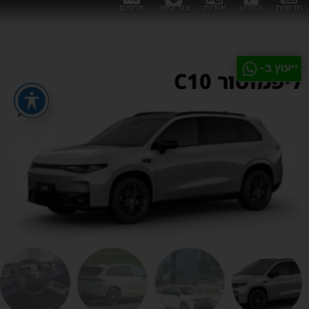
חדשות
החניון
אודות
צור קשר
פרסום
ייעוץ ב-
ליפמוטור C10