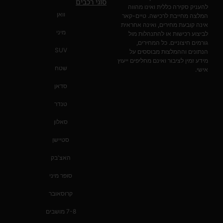
סוגי רכבים
להעניק סקירה כללית ואינו מהווה
וואן
המלצה מחייבת לרכישה. טיים-קאר
אינה קובעת מחירים, ואינה אחראית
מיני
לביצוע רכישות או להתנהלות מול
גורמים חיצוניים. כל המחירים,
SUV
הנתונים וההמלצות מבוססים על
מידע זמין לציבור ואינם מחליפים ייעוץ
שטח
אישי.
סדאן
טנדר
סאלון
סטיישן
האצ'בק
סופר מיני
קרוסאובר
7-8 מושבים