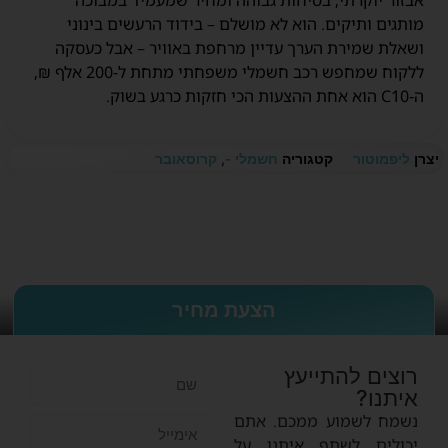
אבזור יוקרתי, בטיחות גבוהה ומחיר שמעמיד במבוכה
מותגים ותיקים. הוא לא מושלם – בידוד הרעשים בינוני
ושאלת שמירת הערך עדיין מרחפת באוויר – אבל כעסקה
ללקוח שמחפש רכב חשמלי משפחתי מתחת ל-200 אלף ₪,
ה-C10 הוא אחת ההצעות הכי חזקות כרגע בשוק.
יצרן
ליפמוטור
קטגוריה
חשמלי -
,
קרוסאובר
הצעת מחיר
רוצים להתייעץ
איתנו?
נשמח לשמוע ממכם. אתם
יכולים לשתף איתנו על