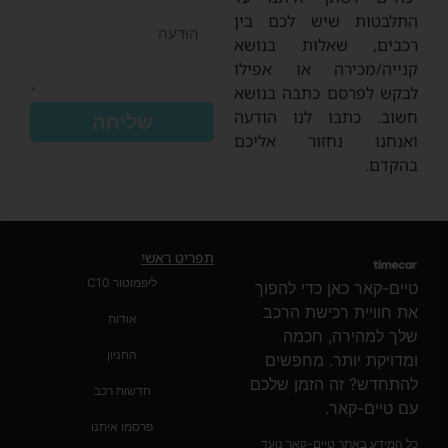
התלבטות שיש לכם בין
רכבים, שאלות בנושא
קנייה/מכירה או אפילו
לבקש לפרסם כתבה בנושא
חשוב. כתבו לנו הודעה
שליחה
ואנחנו נחזור אליכם
בהקדם.
תפריט ראשי
ליפמוטור C10
טיים-קאר כאן כדי להפוך
את חוויית רכישת הרכב
אודות
שלך למהירה, חכמה
החניון
ומדויקת יותר. מחפשים
להתחדש? זה הזמן שלכם
חדשות רכב
עם טיים-קאר.
פרסמו איתנו
כל המידע באתר טיים-קאר נועד