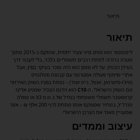
תיאור
תיאור
ליפמוטור הוא מותג סיני צעיר יחסית, שהוקם ב-2015 מתוך
מטרה ברורה: לפתח רכבים חשמליים בלבד, בלי לעבור דרך
בעידן הבנזין. עד לא מזמן הוא היה מוכר בעיקר בסין, אבל
אחרי שיתוף פעולה אסטרטגי עם קבוצת סטלנטיס
(פיג’ו-סיטרואן, אופל, ג’יפ ועוד) – נפתח בפניו השוק האירופי
וגם השוק הישראלי. ה-
C10
הוא הדגם הבכיר שמגיע אלינו:
קרוסאובר חשמלי משפחתי בגודל של ב.מ.וו X3 או טסלה
מודל Y, במחיר שממקם אותו מתחת לרף 200 אלף ₪ – אזור
שמעניין מאוד את הצרכן הישראלי.
עיצוב וממדים