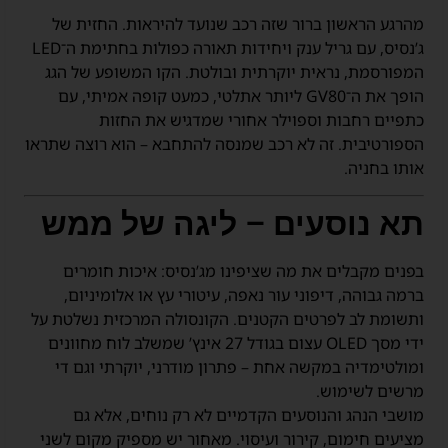
מהרגע הראשון ברור שזה רכב שנועד להיראות. החזית של
ג’נסיס, עם גריל ענק ויחידות תאורה כפולות בחתימת ה־LED
המפורסמת, נראית יוקרתית ובולטת. הקו המשופע של הגג
הופך את ה־GV80 ליותר אתלטי, כמעט קופה אמיתי, עם
כתפיים רחבות וספוילר אחורי שמדגיש את החזות
הספורטיבית. זה לא רכב שמנסה להתחבא – הוא רוצה שתראו
אותו בחניה.
תא נוסעים – ליגה של ממש
בפנים מקבלים את מה שציפינו מג’נסיס: איכות חומרים
ברמה גבוהה, דיפוני עור נאפה, עיטורי עץ או אלומיניום,
ותשומת לב לפרטים הקטנים. הקונסולה המרכזית נשלטת על
ידי מסך OLED עצום בגודל 27 אינץ’ שמשלב לוח מחוונים
ומולטימדיה במקשה אחת – פתרון מודרני, יוקרתי וגם די
מרשים לשימוש.
מושבי הנהג והנוסעים הקדמיים לא רק נוחים, אלא גם
מציעים חימום, קירור ועיסוי. מאחור יש מספיק מקום לשני