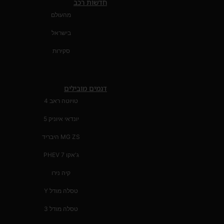
חדשות רכב
מהעולם
בישראל
סקירות
דגמים מובילים
טויוטה ראב 4
יונדאי איוניק 5
MG ZS היבריד
ג'אקו 7 PHEV
קיה נירו
טסלה מודל Y
טסלה מודל 3