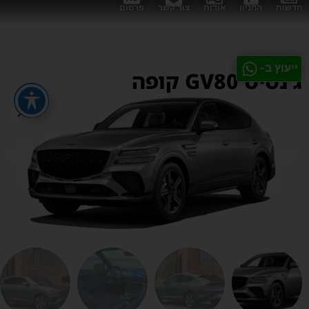
חדשות
החניון
אודות
צור קשר
פרסום
ייעוץ ב-
ג'נסיס GV80 קופה