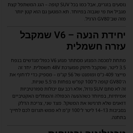
נוסעים בוגרים, אבל כמו בכל SUV קופה – הגג המשתפל קצת
מגביל את מי שגבוה במיוחד. תא המטען גם הוא קטן יותר
מזה שב־GV80 הרגיל.
יחידת הנעה – V6 שמקבל
עזרה חשמלית
מתחת למכסה המנוע מסתתר מנוע V6 כפול־מגדשים בנפח
3.5 ליטר, שמקבל חיזוק ממערכת 48V חשמלית. יחד זה
מייצר 409 כ"ס ומומנט של 56 קג"מ – מספיק כדי לדחוף את
ה־GV80 קופה ל־100 קמ"ש בפחות מ־5.5 שניות.
זה לא סתם SUV גדול, אלא רכב עם יכולות ספורטיביות
אמיתיות, במיוחד כשההנעה הכפולה והמתלים האקטיביים
דואגים שלא תרגישו את המשקל. מצד שני, צריכת הדלק
בסביבות 13–14 ליטר ל־100 ק"מ לא ממש תגרום לכם לחייך
בתחנה.