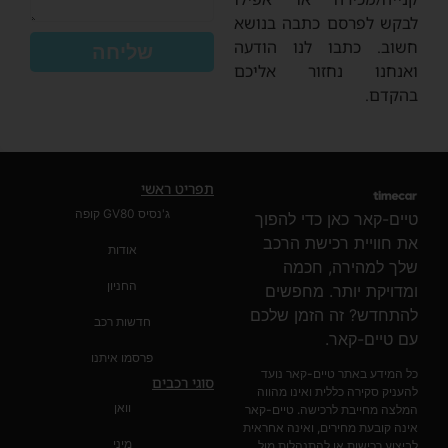
לבקש לפרסם כתבה בנושא
חשוב. כתבו לנו הודעה
שליחה
ואנחנו נחזור אליכם
בהקדם.
תפריט ראשי
ג'נסיס GV80 קופה
טיים-קאר כאן כדי להפוך
את חוויית רכישת הרכב
אודות
שלך למהירה, חכמה
החניון
ומדויקת יותר. מחפשים
להתחדש? זה הזמן שלכם
חדשות רכב
עם טיים-קאר.
פרסמו איתנו
כל המידע באתר טיים-קאר נועד
סוגי רכבים
להעניק סקירה כללית ואינו מהווה
וואן
המלצה מחייבת לרכישה. טיים-קאר
אינה קובעת מחירים, ואינה אחראית
מיני
לביצוע רכישות או להתנהלות מול