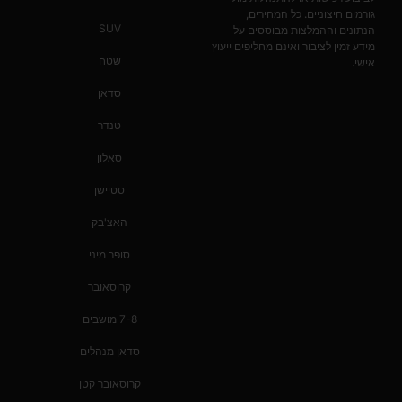
גורמים חיצוניים. כל המחירים,
SUV
הנתונים וההמלצות מבוססים על
מידע זמין לציבור ואינם מחליפים ייעוץ
שטח
אישי.
סדאן
טנדר
סאלון
סטיישן
האצ'בק
סופר מיני
קרוסאובר
7-8 מושבים
סדאן מנהלים
קרוסאובר קטן