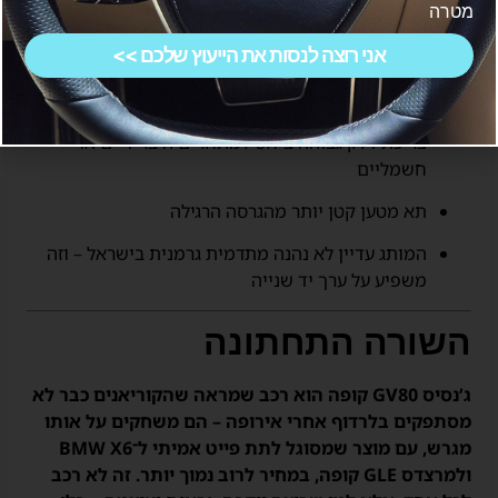
מטרה
מערכות בטיחות מתקדמות וסטנדרט טכנולוגי מודרני
אני רוצה לנסות את הייעוץ שלכם >>
חסרונות
צריכת דלק גבוהה ביחס למתחרים היברידיים או
חשמליים
תא מטען קטן יותר מהגרסה הרגילה
המותג עדיין לא נהנה מתדמית גרמנית בישראל – וזה
משפיע על ערך יד שנייה
השורה התחתונה
ג’נסיס GV80 קופה הוא רכב שמראה שהקוריאנים כבר לא
מסתפקים בלרדוף אחרי אירופה – הם משחקים על אותו
מגרש, עם מוצר שמסוגל לתת פייט אמיתי ל־BMW X6
ולמרצדס GLE קופה, במחיר לרוב נמוך יותר. זה לא רכב