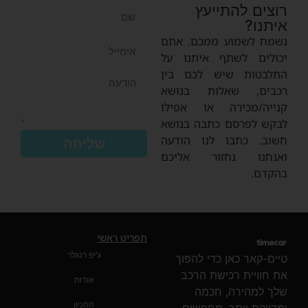
רוצים להתייעץ
איתנו?
נשמח לשמוע ממכם. אתם
יכולים לשתף איתנו על
התלבטות שיש לכם בין
רכבים, שאלות בנושא
קנייה/מכירה או אפילו
לבקש לפרסם כתבה בנושא
חשוב. כתבו לנו הודעה
שליחה
ואנחנו נחזור אליכם
בהקדם.
תפריט ראשי
ג'יפ רנגלר
טיים-קאר כאן כדי להפוך
את חוויית רכישת הרכב
אודות
שלך למהירה, חכמה
החניון
ומדויקת יותר. מחפשים