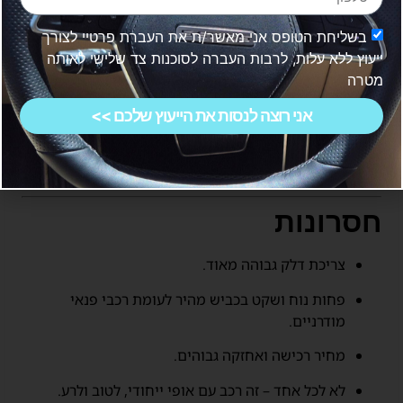
יתרונות
בשליחת הטופס אני מאשר/ת את העברת פרטיי לצורך
ייעוץ ללא עלות, לרבות העברה לסוכנות צד שלישי לאותה
יכולת שטח מהטובות בעולם.
מטרה
עיצוב אייקוני ונצחי.
אני רוצה לנסות את הייעוץ שלכם >>
תחושת חופש ייחודית בנסיעה עם גג ודלתות פתוחים.
שדרוג נוחות ואבזור בדור הנוכחי.
חסרונות
צריכת דלק גבוהה מאוד.
פחות נוח ושקט בכביש מהיר לעומת רכבי פנאי
מודרניים.
מחיר רכישה ואחזקה גבוהים.
לא לכל אחד – זה רכב עם אופי ייחודי, לטוב ולרע.