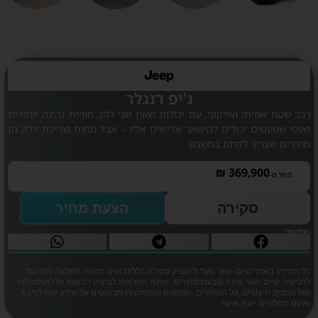
ג'יפ רנגלר
רכב שטח אמיתי ואייקוני, עם יכולות שאין שני להן, חוויית נהיגה ייחודית
ואופי שמעטים יכולים להישאר אדישים אליו – אבל נוחות וצריכת דלק הן
מחירים שצריך לקחת בחשבון.
₪
369,900
החל מ-
סקירה
הצעת מחיר
שתפו:
כל המידע באתר טיים-קאר נועד להעניק סקירה כללית ואינו מהווה המלצה מחייבת
לרכישה. טיים-קאר אינה קובעת מחירים, ואינה אחראית לביצוע רכישות או להתנהלות
מול גורמים חיצוניים. כל המחירים, הנתונים וההמלצות מבוססים על מידע זמין לציבור
ואינם מחליפים ייעוץ אישי.