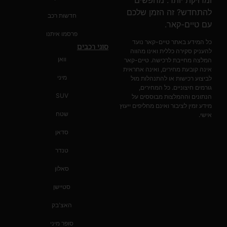
להתחדש? זה הזמן שלכם
חדשות רכב
עם טיים-קאר.
פרסמו איתנו
כל המידע באתר טיים-קאר נועד
סוגי רכבים
להעניק סקירה כללית ואינו מהווה
וואן
המלצה מחייבת לרכישה. טיים-קאר
אינה קובעת מחירים, ואינה אחראית
מיני
לביצוע רכישות או להתנהלות מול
גורמים חיצוניים. כל המחירים,
SUV
הנתונים וההמלצות מבוססים על
מידע זמין לציבור ואינם מחליפים ייעוץ
שטח
אישי.
סדאן
טנדר
סאלון
סטיישן
האצ'בק
סופר מיני