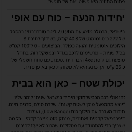
פתוח החוויה היא פשוט “אח של חופש”.
יחידות הנעה – כוח עם אופי
בישראל, הרנגלר מוצע עם מנוע 2.0 ליטר טורבו־בנזין בהספק
של 272 כ"ס ומומנט של 40.8 קג"מ, בשידוך לתיבת 8
הילוכים אוטומטית והנעה כפולה. הביצועים – 0 ל־100 קמ"ש
בכ־7 שניות – מרשימים לרכב בגודל ובמשקל הזה. בחו"ל
מוצעת גם גרסת 4xe היברידית נטענת, עם טווח חשמלי של
כ־35 ק"מ, אך כרגע היא לא משווקת כאן באופן סדיר.
יכולת שטח – כאן הוא בבית
זהו אולי רכב הכביש־חוקי היחיד בישראל שניתן לומר עליו
“יוצא מהמפעל מוכן לשטח קשוח”. שלדת סולם, סרנים חיים,
תיבות העברה עם הילוך כוח (Low Range), נעילות
דיפרנציאל קדמית ואחורית, מנתק מוט מייצב קדמי – כל מה
שצריך כדי להתמודד עם מסלולים שהרוב לא יעזו להיכנס