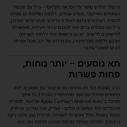
הרנגלר החדש שומר על המראה הקלאסי – גריל עם שבעת
הפתחים האייקוני, פנסים עגולים, דלתות נשלפות וגג שניתן
להסרה. העדכונים בדגם האחרון עדינים: פגוש קדמי מעודכן,
גריל עם פתחים צרים יותר לטובת קירור ויעילות, ואפשרות
לחישוקים חדשים. יש גם גרסאות שתי דלתות (קצרות)
וארבע דלתות (אנלימיטד), עם מידות של רכב שטח אמיתי,
לא קרוסאובר עירוני.
תא נוסעים – יותר נוחות,
פחות פשרות
הדור הנוכחי כבר לא מרגיש כמו טרקטור עם מושבים. לוח
מחוונים מודרני עם מסך מולטימדיה בגודל 12.3 אינץ’,
תמיכה ב־Android Auto ו־Apple CarPlay אלחוטי, חומרים
איכותיים יותר ומושבים נוחים – ועדיין, הכל בנוי כך שיחזיק
מעמד בשטח, כולל אפשרות לשטיפה פנימית (עם פקקי ניקוז
ברצפה). המרחב מאחור בגרסת הארבע דלתות טוב, ובגג