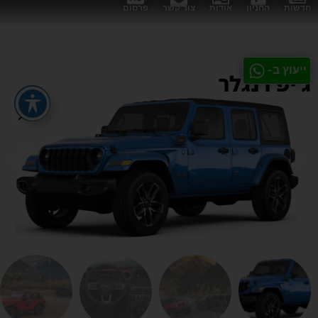
חדשות
החניון
אודות
צור קשר
פרסום
ייעוץ ב-
ג'יפ רנגלר